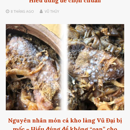
Hiểu đúng để chọn chuẩn
8 THÁNG
AGO
VŨ THỦY
Nguyên nhân món cá kho làng Vũ Đại bị
mốc – Hiểu đúng để không “oan” cho