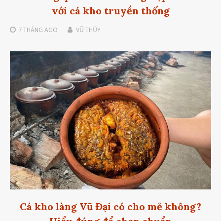
với cá kho truyền thống
7 THÁNG
AGO
VŨ THỦY
Cá kho làng Vũ Đại có cho mẻ không?