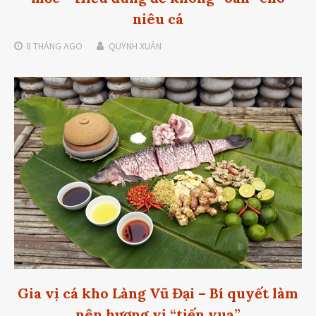
niêu cá
8 THÁNG
AGO
QUỲNH XUÂN
Gia vị cá kho Làng Vũ Đại – Bí quyết làm
nên hương vị “tiến vua”